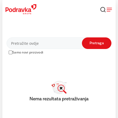
Skip
to
content
Proizvodi
Pretraga
Samo novi proizvodi
Nema rezultata pretraživanja