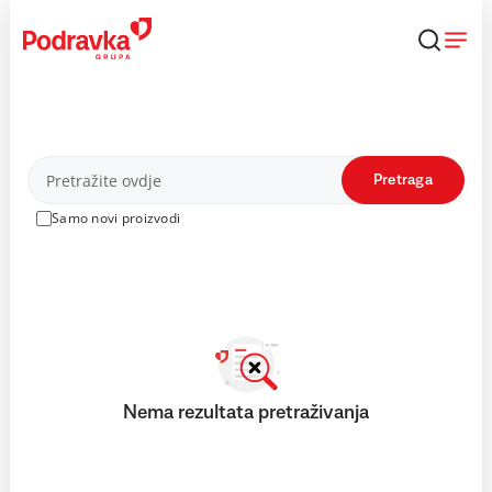
Skip
to
content
Proizvodi
Pretraga
Samo novi proizvodi
Nema rezultata pretraživanja