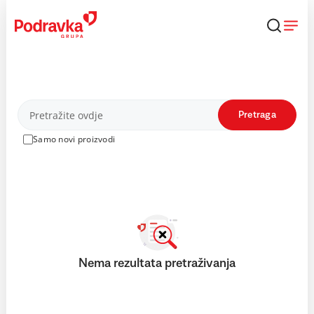
Skip
to
content
Proizvodi
Pretraga
Samo novi proizvodi
Nema rezultata pretraživanja