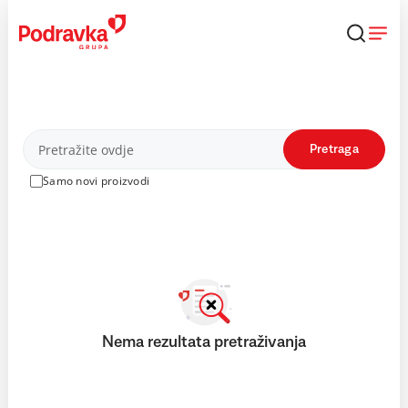
Skip
to
content
Proizvodi
Pretraga
Samo novi proizvodi
Nema rezultata pretraživanja