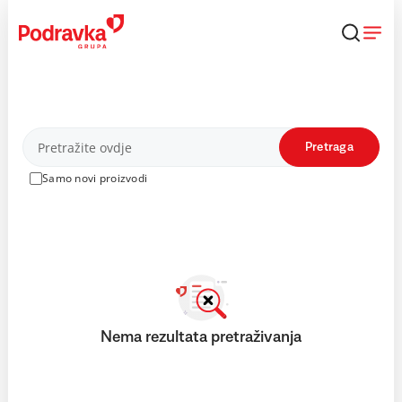
Skip
to
content
Proizvodi
Pretraga
Samo novi proizvodi
Nema rezultata pretraživanja