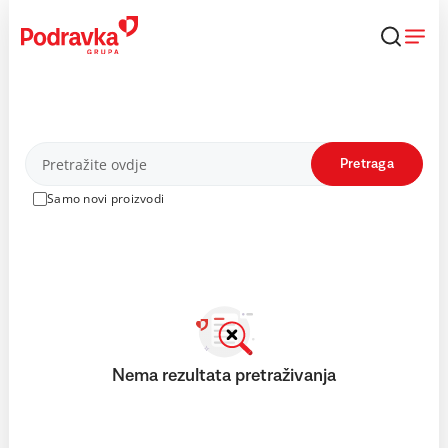
Skip
to
content
Proizvodi
Pretraga
Samo novi proizvodi
Nema rezultata pretraživanja