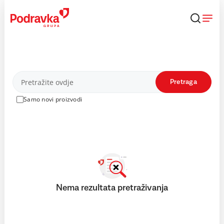
Skip
to
content
Proizvodi
Pretraga
Samo novi proizvodi
Nema rezultata pretraživanja