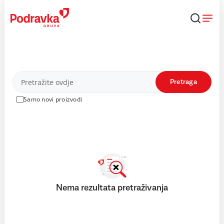
Skip
to
content
Proizvodi
Pretraga
Samo novi proizvodi
Nema rezultata pretraživanja