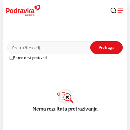
Skip
to
content
Proizvodi
Pretraga
Samo novi proizvodi
Nema rezultata pretraživanja