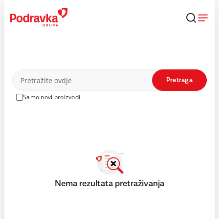
Skip
to
content
Proizvodi
Pretraga
Samo novi proizvodi
Nema rezultata pretraživanja