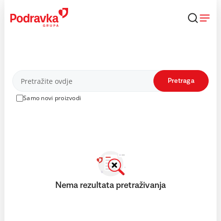
Skip
to
content
Proizvodi
Pretraga
Samo novi proizvodi
Nema rezultata pretraživanja