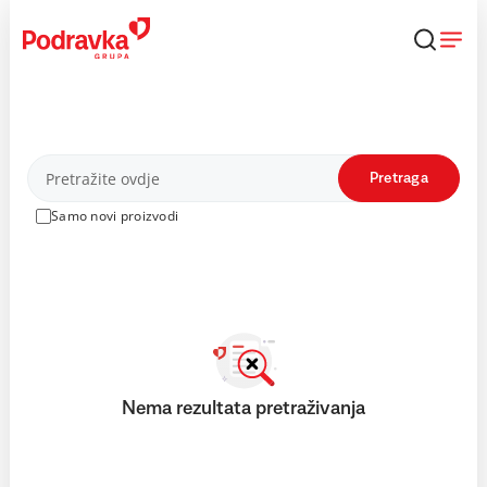
Skip
to
content
Proizvodi
Pretraga
Samo novi proizvodi
Nema rezultata pretraživanja