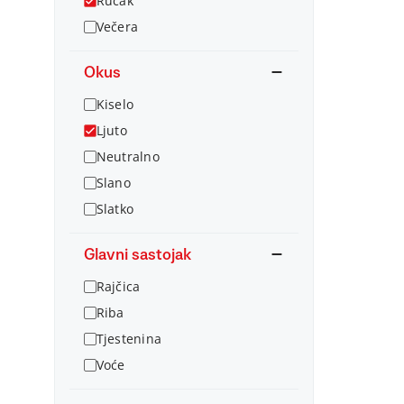
Ručak
Večera
Okus
Kiselo
Ljuto
Neutralno
Slano
Slatko
Glavni sastojak
Rajčica
Riba
Tjestenina
Voće