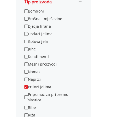
Tip proizvoda
Bomboni
Brašna i mješavine
Dječja hrana
Dodaci jelima
Gotova jela
Juhe
Kondimenti
Mesni proizvodi
Namazi
Napitci
Prilozi jelima
Pripomoć za pripremu
slastica
Ribe
Riža