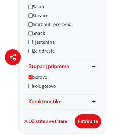
Salate
Slastice
Smrznuti proizvodi
Snack
Tjestenina
Za odrasle
Stupanj pripreme
Gotovo
Polugotovo
Karakteristike
Očistite sve filtere
Filtrirajte