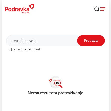
Skip
to
content
Proizvodi
Pretraga
Samo novi proizvodi
Nema rezultata pretraživanja