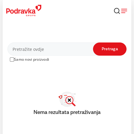
Skip
to
content
Proizvodi
Pretraga
Samo novi proizvodi
Nema rezultata pretraživanja