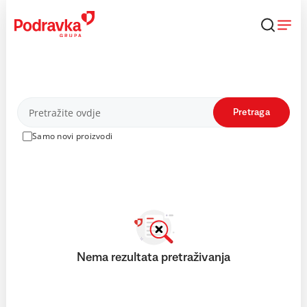
Skip
to
content
Proizvodi
Pretraga
Samo novi proizvodi
Nema rezultata pretraživanja