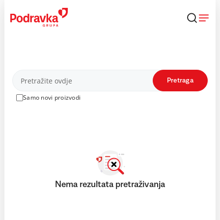
Skip
to
content
Proizvodi
Pretraga
Samo novi proizvodi
Nema rezultata pretraživanja