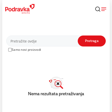
Skip
to
content
Proizvodi
Pretraga
Samo novi proizvodi
Nema rezultata pretraživanja