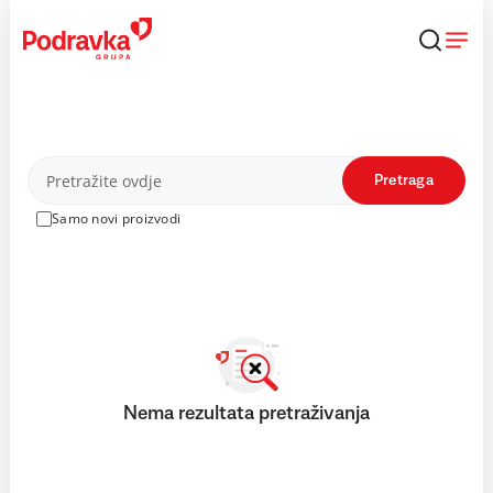
Skip
to
content
Proizvodi
Pretraga
Samo novi proizvodi
Nema rezultata pretraživanja