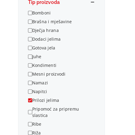
Tip proizvoda
Bomboni
Brašna i mješavine
Dječja hrana
Dodaci jelima
Gotova jela
Juhe
Kondimenti
Mesni proizvodi
Namazi
Napitci
Prilozi jelima
Pripomoć za pripremu
slastica
Ribe
Riža