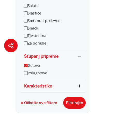
Salate
Slastice
Smrznuti proizvodi
Snack
Tjestenina
Za odrasle
Stupanj pripreme
Gotovo
Polugotovo
Karakteristike
Očistite sve filtere
Filtrirajte