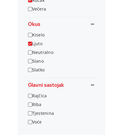
Ručak
Večera
Okus
Kiselo
Ljuto
Neutralno
Slano
Slatko
Glavni sastojak
Rajčica
Riba
Tjestenina
Voće