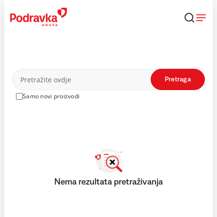
Skip
to
content
Proizvodi
Pretraga
Samo novi proizvodi
Nema rezultata pretraživanja