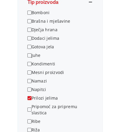
Tip proizvoda
Bomboni
Brašna i mješavine
Dječja hrana
Dodaci jelima
Gotova jela
Juhe
Kondimenti
Mesni proizvodi
Namazi
Napitci
Prilozi jelima
Pripomoć za pripremu
slastica
Ribe
Riža