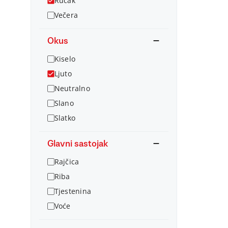
Ručak
Večera
Okus
Kiselo
Ljuto
Neutralno
Slano
Slatko
Glavni sastojak
Rajčica
Riba
Tjestenina
Voće