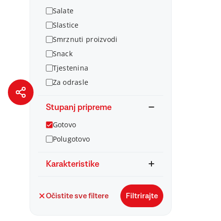
Salate
Slastice
Smrznuti proizvodi
Snack
Tjestenina
Za odrasle
Stupanj pripreme
Gotovo
Polugotovo
Karakteristike
Očistite sve filtere
Filtrirajte