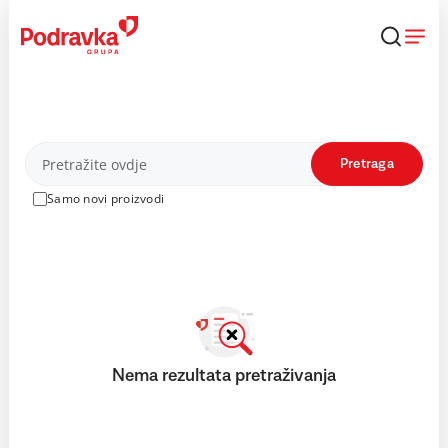
Skip
to
content
Proizvodi
Pretraga
Samo novi proizvodi
Nema rezultata pretraživanja