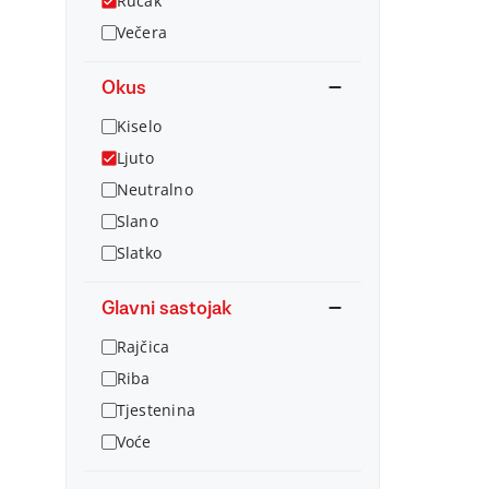
Ručak
Večera
Okus
Kiselo
Ljuto
Neutralno
Slano
Slatko
Glavni sastojak
Rajčica
Riba
Tjestenina
Voće