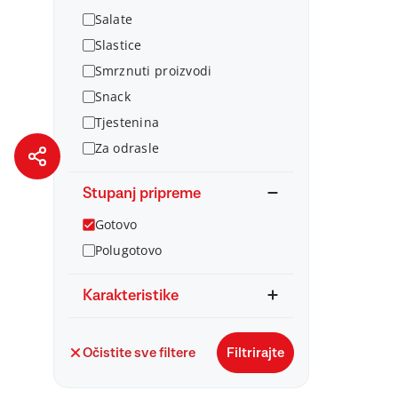
Salate
Slastice
Smrznuti proizvodi
Snack
Tjestenina
Za odrasle
Stupanj pripreme
Gotovo
Polugotovo
Karakteristike
Očistite sve filtere
Filtrirajte