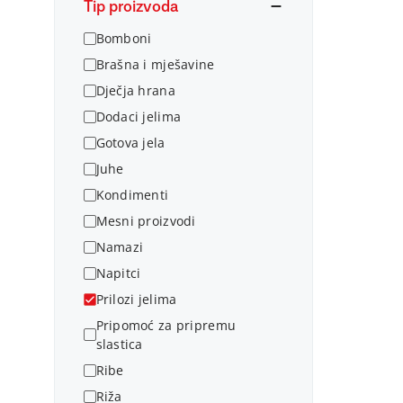
Tip proizvoda
Bomboni
Brašna i mješavine
Dječja hrana
Dodaci jelima
Gotova jela
Juhe
Kondimenti
Mesni proizvodi
Namazi
Napitci
Prilozi jelima
Pripomoć za pripremu
slastica
Ribe
Riža