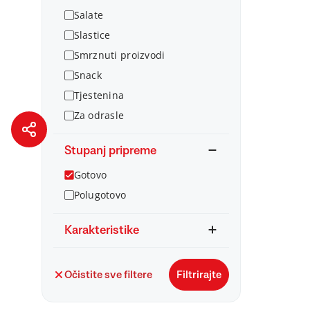
Salate
Slastice
Smrznuti proizvodi
Snack
Tjestenina
Za odrasle
Stupanj pripreme
Gotovo
Polugotovo
Karakteristike
Očistite sve filtere
Filtrirajte