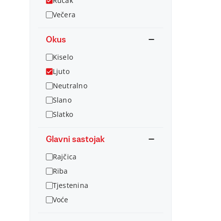
Ručak
Večera
Okus
Kiselo
Ljuto
Neutralno
Slano
Slatko
Glavni sastojak
Rajčica
Riba
Tjestenina
Voće