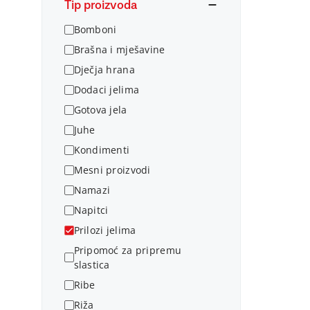
Tip proizvoda
Bomboni
Brašna i mješavine
Dječja hrana
Dodaci jelima
Gotova jela
Juhe
Kondimenti
Mesni proizvodi
Namazi
Napitci
Prilozi jelima
Pripomoć za pripremu
slastica
Ribe
Riža