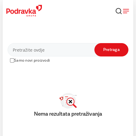
Skip
to
content
Proizvodi
Pretraga
Samo novi proizvodi
Nema rezultata pretraživanja