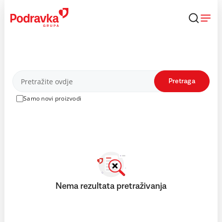
Skip
to
content
Proizvodi
Pretraga
Samo novi proizvodi
Nema rezultata pretraživanja