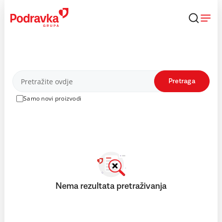
Skip
to
content
Proizvodi
Pretraga
Samo novi proizvodi
Nema rezultata pretraživanja