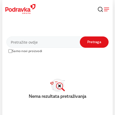
Skip
to
content
Proizvodi
Pretraga
Samo novi proizvodi
Nema rezultata pretraživanja