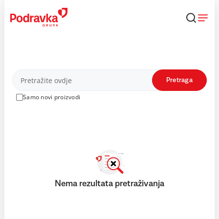
Skip
to
content
Proizvodi
Pretraga
Samo novi proizvodi
Nema rezultata pretraživanja