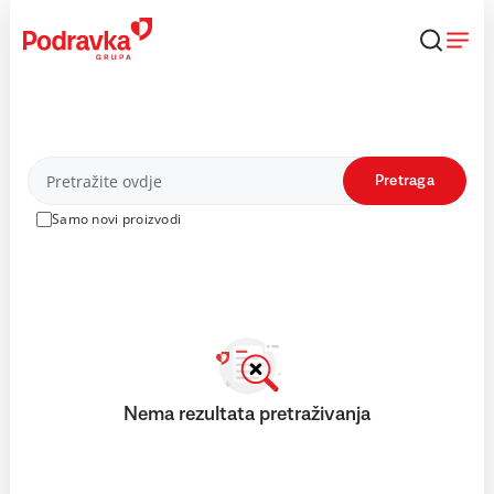
Skip
to
content
Proizvodi
Pretraga
Samo novi proizvodi
Nema rezultata pretraživanja