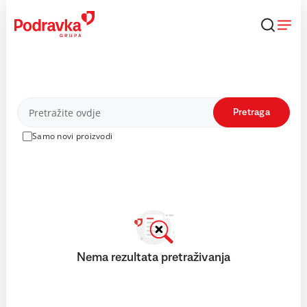
Skip
to
content
Proizvodi
Pretraga
Samo novi proizvodi
Nema rezultata pretraživanja