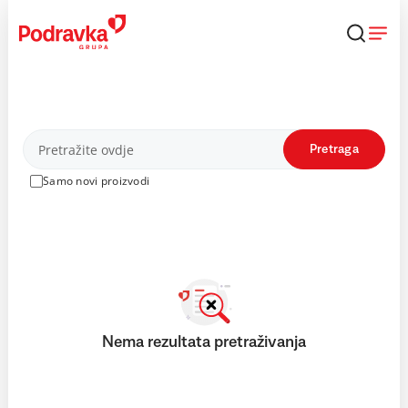
Skip
to
content
Proizvodi
Pretraga
Samo novi proizvodi
Nema rezultata pretraživanja