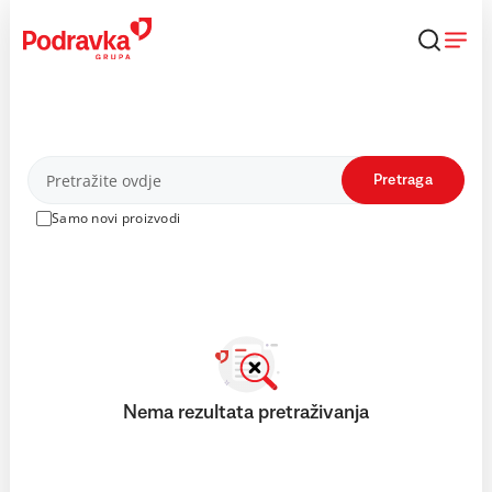
Skip
to
content
Proizvodi
Pretraga
Samo novi proizvodi
Nema rezultata pretraživanja