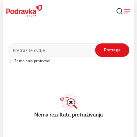
Skip
to
content
Proizvodi
Pretraga
Samo novi proizvodi
Nema rezultata pretraživanja