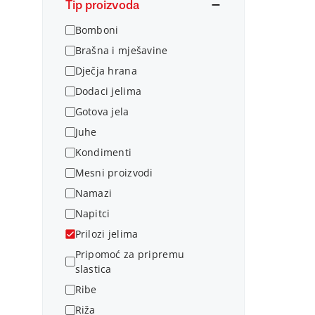
Tip proizvoda
Bomboni
Brašna i mješavine
Dječja hrana
Dodaci jelima
Gotova jela
Juhe
Kondimenti
Mesni proizvodi
Namazi
Napitci
Prilozi jelima
Pripomoć za pripremu
slastica
Ribe
Riža