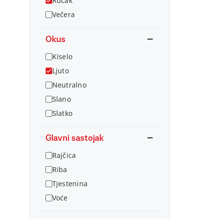
Ručak
Večera
Okus
Kiselo
Ljuto
Neutralno
Slano
Slatko
Glavni sastojak
Rajčica
Riba
Tjestenina
Voće