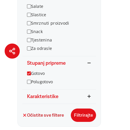
Salate
Slastice
Smrznuti proizvodi
Snack
Tjestenina
Za odrasle
Stupanj pripreme
Gotovo
Polugotovo
Karakteristike
Očistite sve filtere
Filtrirajte