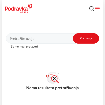
Skip
to
content
Proizvodi
Pretraga
Samo novi proizvodi
Nema rezultata pretraživanja