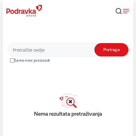
Skip
to
content
Proizvodi
Pretraga
Samo novi proizvodi
Nema rezultata pretraživanja