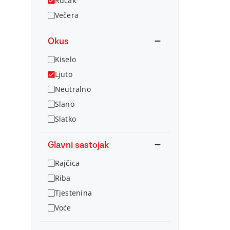
Ručak
Večera
Okus
Kiselo
Ljuto
Neutralno
Slano
Slatko
Glavni sastojak
Rajčica
Riba
Tjestenina
Voće