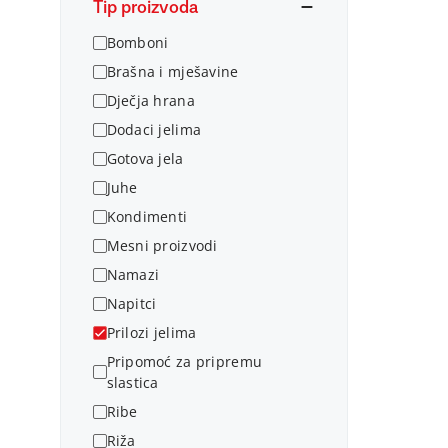
Tip proizvoda
Bomboni
Brašna i mješavine
Dječja hrana
Dodaci jelima
Gotova jela
Juhe
Kondimenti
Mesni proizvodi
Namazi
Napitci
Prilozi jelima
Pripomoć za pripremu
slastica
Ribe
Riža