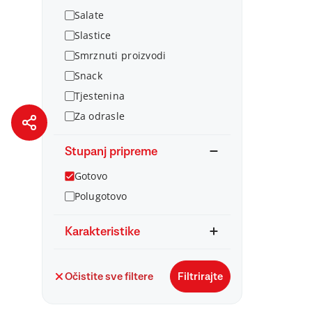
Salate
Slastice
Smrznuti proizvodi
Snack
Tjestenina
Za odrasle
Stupanj pripreme
Gotovo
Polugotovo
Karakteristike
Očistite sve filtere
Filtrirajte