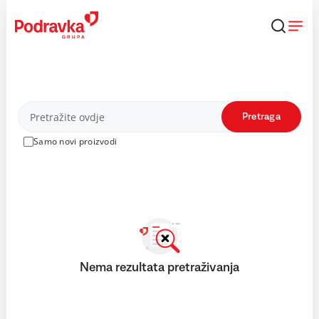
Skip
to
content
Proizvodi
Pretraga
Samo novi proizvodi
Nema rezultata pretraživanja