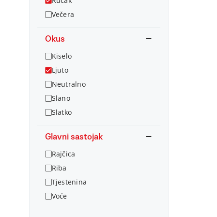
Ručak
Večera
Okus
Kiselo
Ljuto
Neutralno
Slano
Slatko
Glavni sastojak
Rajčica
Riba
Tjestenina
Voće