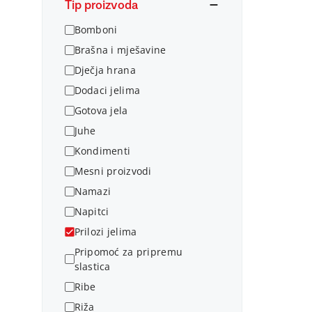
Tip proizvoda
Bomboni
Brašna i mješavine
Dječja hrana
Dodaci jelima
Gotova jela
Juhe
Kondimenti
Mesni proizvodi
Namazi
Napitci
Prilozi jelima
Pripomoć za pripremu
slastica
Ribe
Riža