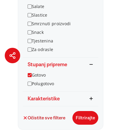
Salate
Slastice
Smrznuti proizvodi
Snack
Tjestenina
Za odrasle
Stupanj pripreme
Gotovo
Polugotovo
Karakteristike
Očistite sve filtere
Filtrirajte