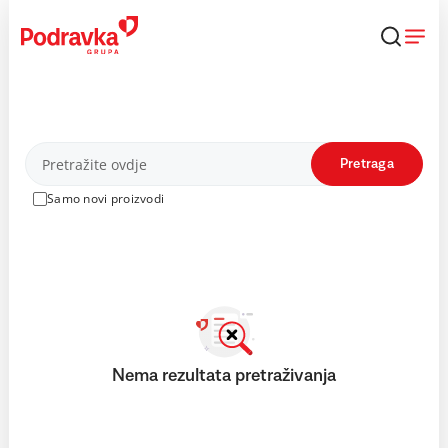
Skip
to
content
Proizvodi
Pretraga
Samo novi proizvodi
Nema rezultata pretraživanja