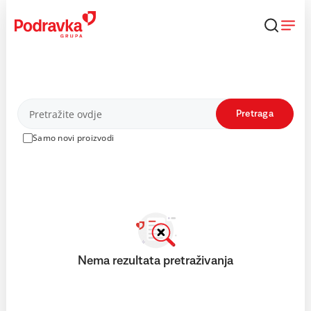
Skip
to
content
Proizvodi
Pretraga
Samo novi proizvodi
Nema rezultata pretraživanja