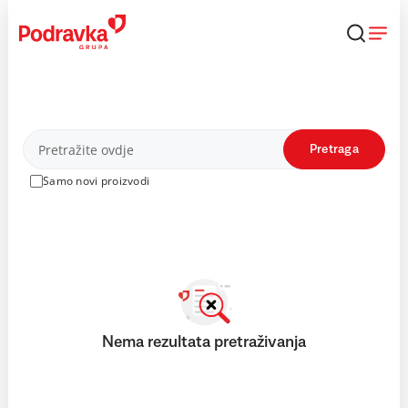
Skip
to
content
Proizvodi
Pretraga
Samo novi proizvodi
Nema rezultata pretraživanja