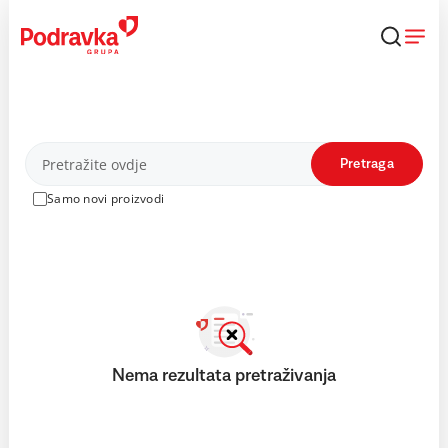
Skip
to
content
Proizvodi
Pretraga
Samo novi proizvodi
Nema rezultata pretraživanja