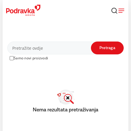
Skip
to
content
Proizvodi
Pretraga
Samo novi proizvodi
Nema rezultata pretraživanja