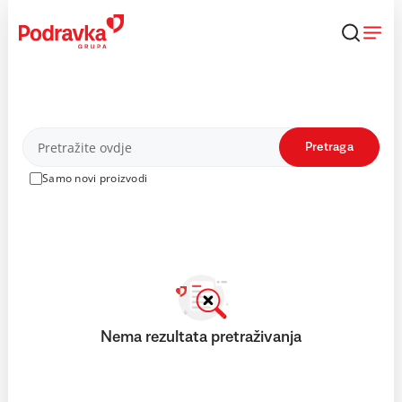
Skip
to
content
Proizvodi
Pretraga
Samo novi proizvodi
Nema rezultata pretraživanja