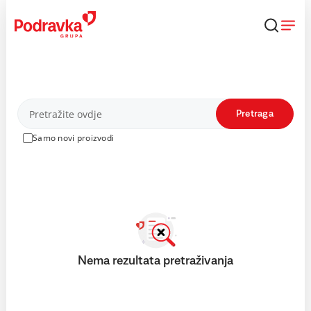
Skip
to
content
Proizvodi
Pretraga
Samo novi proizvodi
Nema rezultata pretraživanja