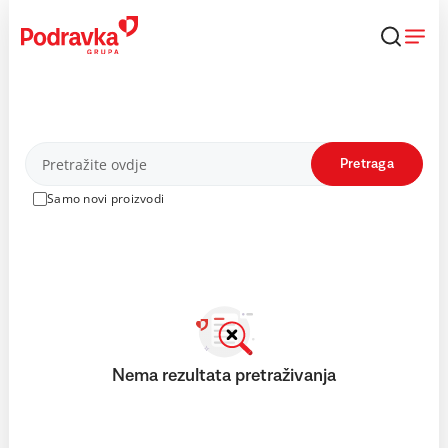
Skip
to
content
Proizvodi
Pretraga
Samo novi proizvodi
Nema rezultata pretraživanja