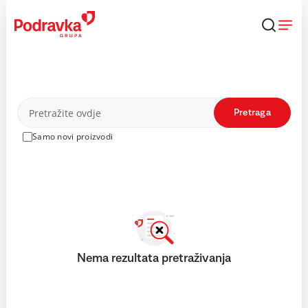
Skip
to
content
Proizvodi
Pretraga
Samo novi proizvodi
Nema rezultata pretraživanja